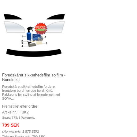
Forudskåret sikkerhedsfilm solfilm -
Bundle kit
Forudskåret sikkerhedsfilm fordøre,
frontdøre bord, forrude bord, Kit#1
Pakkepris for styling af forruderne med
SOYA...
Fremstillet efter ordre
Artikelnr. FFBK2
Spara 775:-! Paketpris.
799 SEK
(Normal pris:
1 575 SEK
)
Tidigare lägsta pris:
799 SEK