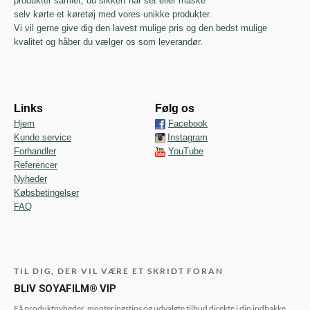
produkter samlet, du sikkert har set eller måske
selv kørte et køretøj med vores unikke produkter.
Vi vil gerne give dig den lavest mulige pris og den bedst mulige
kvalitet og håber du vælger os som leverandør.
Links
Følg os
Hjem
Facebook
Kunde service
Instagram
Forhandler
YouTube
Referencer
Nyheder
Købsbetingelser
FAQ
TIL DIG, DER VIL VÆRE ET SKRIDT FORAN
BLIV SOYAFILM® VIP
Få produktnyheder, monteringstips og udvalgte tilbud direkte i din indbakke.