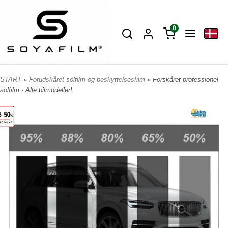
0
START
»
Forudskåret solfilm og beskyttelsesfilm
» Forskåret professionel
solfilm - Alle bilmodeller!