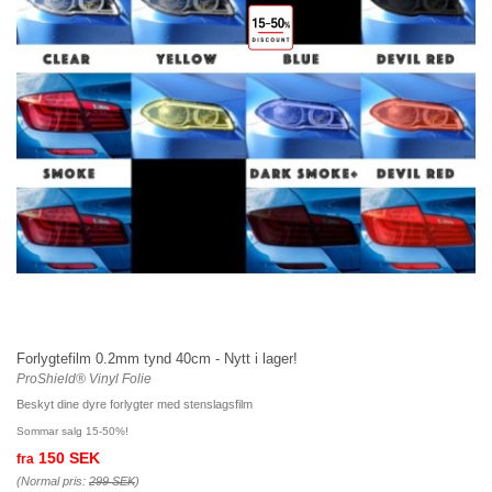
Forlygtefilm 0.2mm tynd 40cm - Nytt i lager!
ProShield® Vinyl Folie
Beskyt dine dyre forlygter med stenslagsfilm
Sommar salg 15-50%!
150 SEK
fra
(Normal pris:
299 SEK
)