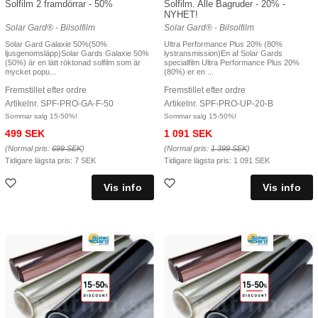
Solfilm 2 framdörrar - 50%
Solfilm. Alle Bagruder - 20% -
NYHET!
Solar Gard® - Bilsolfilm
Solar Gard® - Bilsolfilm
Solar Gard Galaxie 50%(50%
Ultra Performance Plus 20% (80%
ljusgenomsläpp)Solar Gards Galaxie 50%
lystransmission)En af Solar Gards
(50%) är en lätt röktonad solfilm som är
specialfilm Ultra Performance Plus 20%
mycket popu...
(80%) er en ...
Fremstillet efter ordre
Fremstillet efter ordre
Artikelnr. SPF-PRO-GA-F-50
Artikelnr. SPF-PRO-UP-20-B
Sommar salg 15-50%!
Sommar salg 15-50%!
499 SEK
1 091 SEK
(Normal pris:
699 SEK
)
(Normal pris:
1 399 SEK
)
Tidigare lägsta pris:
7 SEK
Tidigare lägsta pris:
1 091 SEK