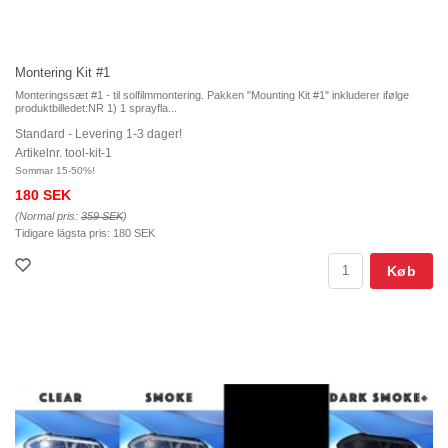
Montering Kit #1
Monteringssæt #1 - til solfilmmontering. Pakken "Mounting Kit #1" inkluderer ifølge
produktbilledet:NR 1) 1 sprayfla...
Standard - Levering 1-3 dager!
Artikelnr. tool-kit-1
Sommar 15-50%!
180 SEK
(Normal pris:
359 SEK
)
Tidigare lägsta pris:
180 SEK
Køb