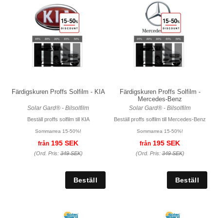
Färdigskuren Proffs Solfilm - KIA
Färdigskuren Proffs Solfilm -
Mercedes-Benz
Solar Gard® - Bilsolfilm
Solar Gard® - Bilsolfilm
Beställ proffs solfilm till KIA
Beställ proffs solfilm till Mercedes-Benz
Sommarrea 15-50%!
Sommarrea 15-50%!
195 SEK
195 SEK
från
från
(Ord. Pris:
349 SEK
)
(Ord. Pris:
349 SEK
)