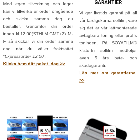
GARANTIER
Med egen tillverkning och lager
kan vi tillverka er order omgående
Vi ger livstids garanti på all
och skicka samma dag du
vår färdigskurna solfilm, vare
beställer. Genomför din order
sig det är vår lättmonterade
innan kl.12:00(STHLM.GMT+2) M-
avtagbara toning eller proffs
F så skickar vi din order samma
toningen. På SOYAFILM®
dag när du väljer fraktsättet
klisterfri solfilm medföljer
"
Expressorder 12:00
".
även 5 års byte- och
Klicka hem ditt paket idag >>
skadegaranti.
Läs mer om garantierna
>>