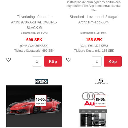
installation av olika typer av solfilm och
skyddsfilm.Film App koncentrat blandas
m...
Tillverkning efter order
Standard - Leverans 1-3 dagar!
Art nr. 970RA-SHADOWLINE-
Art nr. film-app-50ml
BLACK-G
Sommarrea 15-50%!
Sommarrea 15-50%!
699 SEK
155 SEK
(Ord. Pris:
899 SEK
)
(Ord. Pris:
311 SEK
)
Tidigare lägsta pris:
699 SEK
Tidigare lägsta pris:
155 SEK
Köp
Köp