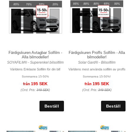
Färdigskuren Avtagbar Solfilm -
Färdigskuren Proffs Solfilm - Alla
Alla bilmodeller!
bilmodeller!
SOYAFILM® - Superenkel bilsolfilm
Solar Gard® - Bilsolfilm
Världens Enklaste Solfilm för din bil!
Världens mest använda solfilm av proffs
Sommarrea 15-50%
Sommarrea 15-50%!
195 SEK
195 SEK
från
från
(Ord. Pris:
349 SEK
)
(Ord. Pris:
349 SEK
)