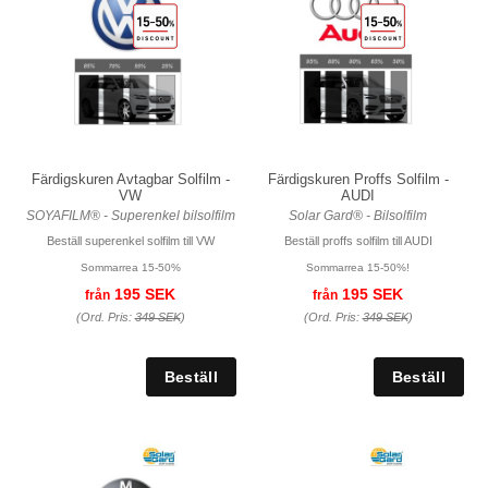
Färdigskuren Avtagbar Solfilm -
Färdigskuren Proffs Solfilm -
VW
AUDI
SOYAFILM® - Superenkel bilsolfilm
Solar Gard® - Bilsolfilm
Beställ superenkel solfilm till VW
Beställ proffs solfilm till AUDI
Sommarrea 15-50%
Sommarrea 15-50%!
195 SEK
195 SEK
från
från
(Ord. Pris:
349 SEK
)
(Ord. Pris:
349 SEK
)