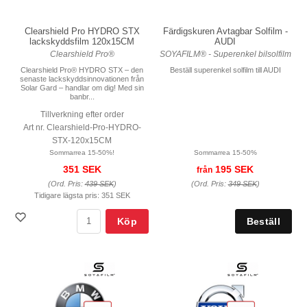
Färdigskuren Avtagbar Solfilm -
Clearshield Pro HYDRO STX
AUDI
lackskyddsfilm 120x15CM
SOYAFILM® - Superenkel bilsolfilm
Clearshield Pro®
Beställ superenkel solfilm till AUDI
Clearshield Pro® HYDRO STX – den
senaste lackskyddsinnovationen från
Solar Gard – handlar om dig! Med sin
banbr...
Tillverkning efter order
Art nr. Clearshield-Pro-HYDRO-
STX-120x15CM
Sommarrea 15-50%
Sommarrea 15-50%!
195 SEK
351 SEK
från
(Ord. Pris:
349 SEK
)
(Ord. Pris:
439 SEK
)
Tidigare lägsta pris:
351 SEK
Köp