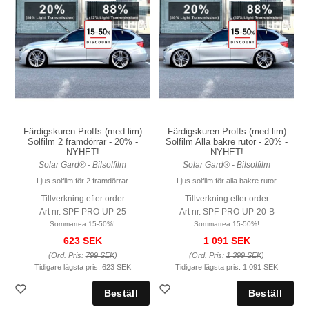
Färdigskuren Proffs (med lim)
Färdigskuren Proffs (med lim)
Solfilm 2 framdörrar - 20% -
Solfilm Alla bakre rutor - 20% -
NYHET!
NYHET!
Solar Gard® - Bilsolfilm
Solar Gard® - Bilsolfilm
Ljus solfilm för 2 framdörrar
Ljus solfilm för alla bakre rutor
Tillverkning efter order
Tillverkning efter order
Art nr. SPF-PRO-UP-25
Art nr. SPF-PRO-UP-20-B
Sommarrea 15-50%!
Sommarrea 15-50%!
623 SEK
1 091 SEK
(Ord. Pris:
799 SEK
)
(Ord. Pris:
1 399 SEK
)
Tidigare lägsta pris:
623 SEK
Tidigare lägsta pris:
1 091 SEK