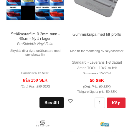
Strålkastarfilm 0.2mm tunn -
Gummiskrapa med filt proffs
40cm - Nytt i lager!
ProShield® Vinyl Folie
Skydda dina dyra strålkastare med
Med filt för montering av skyddsfilmer
stenskottsfilm
Standard - Leverans 1-3 dagar!
Art nr. TOOL_10x7-m-felt
Sommarrea 15-50%!
Sommarrea 15-50%!
150 SEK
50 SEK
från
(Ord. Pris:
299 SEK
)
(Ord. Pris:
99 SEK
)
Tidigare lägsta pris:
50 SEK
Köp