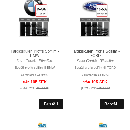
Färdigskuren Proffs Solfilm -
Färdigskuren Proffs Solfilm -
BMW
FORD
Solar Gard® - Bilsolfilm
Solar Gard® - Bilsolfilm
Beställ proffs solfilm till BMW
Beställ proffs solfilm till FORD
Sommarrea 15-50%!
Sommarrea 15-50%!
195 SEK
195 SEK
från
från
(Ord. Pris:
349 SEK
)
(Ord. Pris:
349 SEK
)