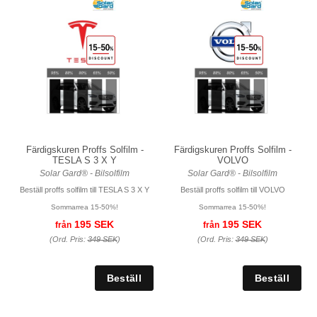
Färdigskuren Proffs Solfilm -
Färdigskuren Proffs Solfilm -
TESLA S 3 X Y
VOLVO
Solar Gard® - Bilsolfilm
Solar Gard® - Bilsolfilm
Beställ proffs solfilm till TESLA S 3 X Y
Beställ proffs solfilm till VOLVO
Sommarrea 15-50%!
Sommarrea 15-50%!
195 SEK
195 SEK
från
från
(Ord. Pris:
349 SEK
)
(Ord. Pris:
349 SEK
)