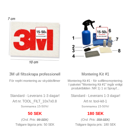
3M ull filtsskrapa professionell
Montering Kit #1
För repfri montering av skyddsfilmer
Montering Kit #1 - för solfilmsmontering.
I paketet "Montering Kit #1" ingår enligt
produktbilden :NR 1) 1 st Sprayf...
Standard - Leverans 1-3 dagar!
Standard - Leverans 1-3 dagar!
Art nr. TOOL_FILT_10x7x0.8
Art nr. tool-kit-1
Sommarrea 15-50%!
Sommarrea 15-50%!
50 SEK
180 SEK
(Ord. Pris:
99 SEK
)
(Ord. Pris:
359 SEK
)
Tidigare lägsta pris:
50 SEK
Tidigare lägsta pris:
180 SEK