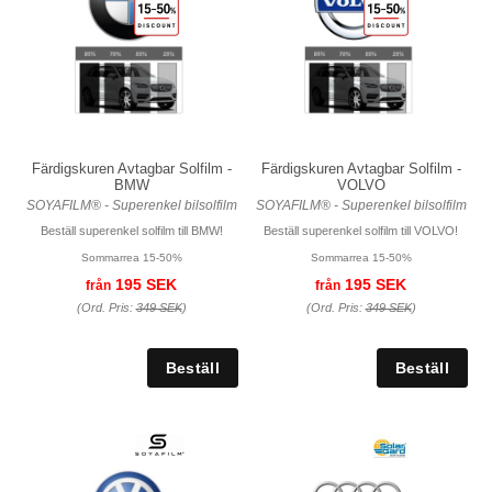
Färdigskuren Avtagbar Solfilm -
Färdigskuren Avtagbar Solfilm -
BMW
VOLVO
SOYAFILM® - Superenkel bilsolfilm
SOYAFILM® - Superenkel bilsolfilm
Beställ superenkel solfilm till BMW!
Beställ superenkel solfilm till VOLVO!
Sommarrea 15-50%
Sommarrea 15-50%
195 SEK
195 SEK
från
från
(Ord. Pris:
349 SEK
)
(Ord. Pris:
349 SEK
)