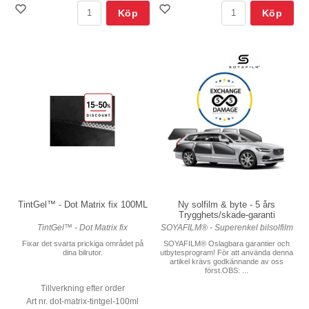
Köp
Köp
TintGel™ - Dot Matrix fix 100ML
Ny solfilm & byte - 5 års
Trygghets/skade-garanti
TintGel™ - Dot Matrix fix
SOYAFILM® - Superenkel bilsolfilm
Fixar det svarta prickiga området på
SOYAFILM® Oslagbara garantier och
dina bilrutor.
utbytesprogram! För att använda denna
artikel krävs godkännande av oss
först.OBS: ...
Tillverkning efter order
Art nr. dot-matrix-tintgel-100ml