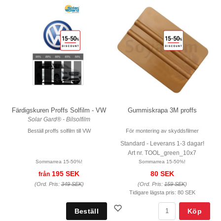
Färdigskuren Proffs Solfilm - VW
Gummiskrapa 3M proffs
Solar Gard® - Bilsolfilm
Beställ proffs solfilm till VW
För montering av skyddsfilmer
Standard - Leverans 1-3 dagar!
Art nr. TOOL_green_10x7
Sommarrea 15-50%!
Sommarrea 15-50%!
195 SEK
80 SEK
från
(Ord. Pris:
349 SEK
)
(Ord. Pris:
159 SEK
)
Tidigare lägsta pris:
80 SEK
Köp