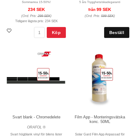
Sommarrea 15-50%!
5 års Trygghets/skadegaranti
234 SEK
99 SEK
från
(Ord. Pris:
299 SEK
)
(Ord. Pris:
599 SEK
)
Tidigare lägsta pris:
234 SEK
Köp
Svart blank - Chromedelete
Film App - Monteringsvätska
konc. 50ML
ORAFOL ®
Svart högblank vinyl för bilens lister
Solar Gard Film App Anpassad för