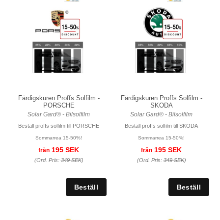
Färdigskuren Proffs Solfilm -
Färdigskuren Proffs Solfilm -
PORSCHE
SKODA
Solar Gard® - Bilsolfilm
Solar Gard® - Bilsolfilm
Beställ proffs solfilm till PORSCHE
Beställ proffs solfilm till SKODA
Sommarrea 15-50%!
Sommarrea 15-50%!
195 SEK
195 SEK
från
från
(Ord. Pris:
349 SEK
)
(Ord. Pris:
349 SEK
)