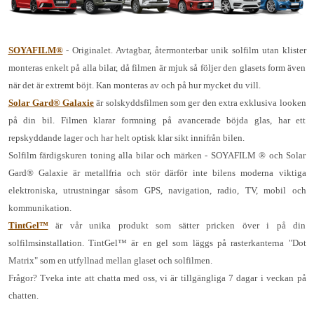
SOYAFILM®
- Originalet. Avtagbar, återmonterbar unik solfilm utan klister
monteras enkelt på alla bilar, då filmen är mjuk så följer den glasets form även
när det är extremt böjt. Kan monteras av och på hur mycket du vill.
Solar Gard® Galaxie
är solskyddsfilmen som ger den extra exklusiva looken
på din bil. Filmen klarar formning på avancerade böjda glas, har ett
repskyddande lager och har helt optisk klar sikt innifrån bilen.
Solfilm färdigskuren toning alla bilar och märken - SOYAFILM ® och Solar
Gard® Galaxie är metallfria och stör därför inte bilens moderna viktiga
elektroniska, utrustningar såsom GPS, navigation, radio, TV, mobil och
kommunikation.
TintGel™
är vår unika produkt som sätter pricken över i på din
solfilmsinstallation. TintGel™ är en gel som läggs på rasterkanterna "Dot
Matrix" som en utfyllnad mellan glaset och solfilmen.
Frågor? Tveka inte att chatta med oss, vi är tillgängliga 7 dagar i veckan på
chatten.