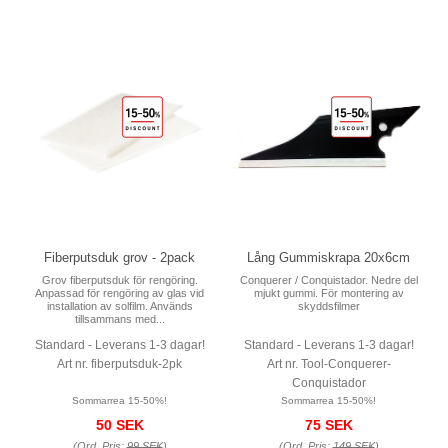
Fiberputsduk grov - 2pack
Lång Gummiskrapa 20x6cm
Grov fiberputsduk för rengöring.
Conquerer / Conquistador. Nedre del
Anpassad för rengöring av glas vid
mjukt gummi. För montering av
installation av solfilm. Används
skyddsfilmer
tillsammans med...
Standard - Leverans 1-3 dagar!
Standard - Leverans 1-3 dagar!
Art nr. fiberputsduk-2pk
Art nr. Tool-Conquerer-
Conquistador
Sommarrea 15-50%!
Sommarrea 15-50%!
50 SEK
75 SEK
(Ord. Pris:
99 SEK
)
(Ord. Pris:
149 SEK
)